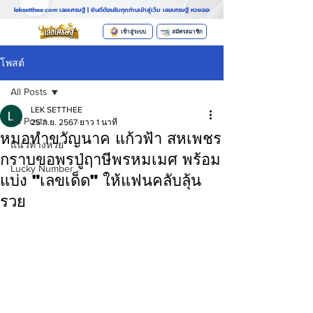
leksetthee.com เลขเศรษฐี | ยินดีต้อนรับทุกท่านเข้าสู่เว็บ เลขเศรษฐี หวยออนไลน์ที่มาแรงที่สุดในตอนนี้ ระบบฝากถอนอั
เข้าสู่ระบบ
สมัครสมาชิก
โพสต์
All Posts
LEK SETTHEE
All Posts
25 ก.ย. 2567
ยาว 1 นาที
หมอทำขวัญนาค แก้วฟ้า สหเพชร
แนวทางหวย
กราบขอพรปู่ฤาษีพรหมเมศ พร้อม
Lucky Number
แบ่ง "เลขเด็ด" ให้แฟนคลับลุ้น
รวย