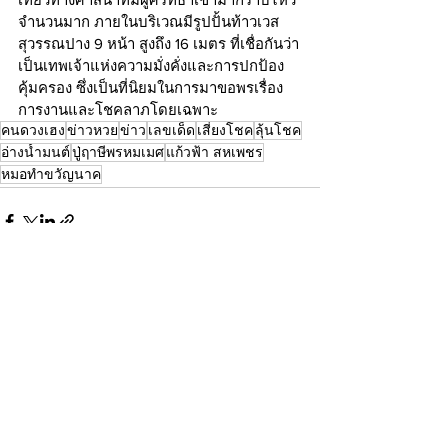
จำนวนมาก ภายในบริเวณมีรูปปั้นท้าวเวส
สุวรรณปาง 9 หน้า สูงถึง 16 เมตร ที่เชื่อกันว่า
เป็นเทพเจ้าแห่งความมั่งคั่งและการปกป้อง
คุ้มครอง ซึ่งเป็นที่นิยมในการมาขอพรเรื่อง
การงานและโชคลาภโดยเฉพาะ​
คนดวงเฮง
ข่าวหวย
ข่าว
เลขเด็ด
เสี่ยงโชค
ลุ้นโชค
อ่างน้ำมนต์
ปู่ฤาษีพรหมเมศ
แก้วฟ้า สหเพชร
หมอทำขวัญนาค
ดูทั้งหมด
โพสต์ล่าสุด