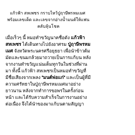
แก้วฟ้า สหเพชร กราบไหว้ปู่ฤาษีพรหมเมศ 
พร้อมเลขเด็ด และเลขจากอ่างน้ำมนต์ให้แฟน
คลับลุ้นโชค
เมื่อเร็วๆ นี้ หมอทำขวัญนาคชื่อดัง 
แก้วฟ้า 
สหเพชร
 ได้เดินทางไปยังอาศรม 
ปู่ฤาษีพรหม
เมศ
 จังหวัดพระนครศรีอยุธยา เพื่อนำข้าวต้ม
มัดและขนมกล้วยมาถวายเป็นการแก้บน หลัง
จากงานทำขวัญแน่นเต็มทุกวันในช่วงที่ผ่าน
มา ทั้งนี้ แก้วฟ้า สหเพชรเป็นหมอทำขวัญที่
มีชื่อเสียงจากเพลง 
"มนต์พ่อแก่"
 และเป็นผู้ที่มี
ความศรัทธาในปู่ฤาษีพรหมเมศมาอย่าง
ยาวนาน หลังจากทำการขอพรในครั้งก่อน
หน้า และได้รับความสำเร็จในการงานอย่าง
ต่อเนื่อง จึงได้นำของมาแก้บนตามสัญญา​