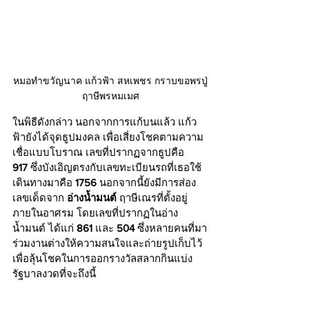
หมอทำขวัญนาค แก้วฟ้า สหเพชร กราบขอพรปู่
ฤาษีพรหมเมศ
ในพิธีดังกล่าว นอกจากการแก้บนแล้ว แก้ว
ฟ้ายังได้จุดธูปมงคล เพื่อเสี่ยงโชคตามความ
เชื่อแบบโบราณ เลขที่ปรากฏจากธูปคือ 
917
 ซึ่งบังเอิญตรงกับเลขทะเบียนรถที่เธอใช้
เดินทางมาคือ 
1756
 นอกจากนี้ยังมีการส่อง
เลขเด็ดจาก 
อ่างน้ำมนต์
 ฤาษีเณรที่ตั้งอยู่
ภายในอาศรม โดยเลขที่ปรากฏในอ่าง
น้ำมนต์ ได้แก่ 
861
 และ 
504
 ซึ่งหลายคนที่มา
ร่วมงานต่างให้ความสนใจและถ่ายรูปเก็บไว้
เพื่อลุ้นโชคในการออกรางวัลสลากกินแบ่ง
รัฐบาลงวดที่จะถึงนี้