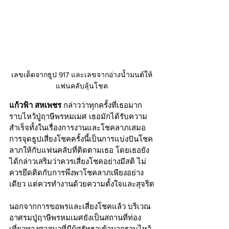
เลขเด็ดจากธูป 917 และเลขจากอ่างน้ำมนต์ให้
แฟนคลับลุ้นโชค
แก้วฟ้า สหเพชร
 กล่าวว่าทุกครั้งที่เธอมาก
ราบไหว้ปู่ฤาษีพรหมเมศ เธอมักได้รับความ
สำเร็จทั้งในเรื่องการงานและโชคลาภเสมอ 
การจุดธูปเสี่ยงโชคครั้งนี้เป็นการแบ่งปันโชค
ลาภให้กับแฟนคลับที่ติดตามเธอ โดยเธอยัง
ได้กล่าวเสริมว่าควรเสี่ยงโชคอย่างมีสติ ไม่
ควรยึดติดกับการพึ่งพาโชคลาภเพียงอย่าง
เดียว แต่ควรทำงานด้วยความตั้งใจและสุจริต
นอกจากการขอพรและเสี่ยงโชคแล้ว บริเวณ
อาศรมปู่ฤาษีพรหมเมศยังเป็นสถานที่ท่อง
เที่ยวทางศาสนาที่มีผู้ศรัทธาเข้ามากราบไหว้