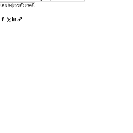
เลขดัง
เลขดังงวดนี้
ดูทั้งหมด
โพสต์ล่าสุด