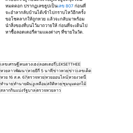
หมดดอก ปรากฏเลขธูปเป็น
เลข 807 
ก่อนที่
จะอำลากลับบ้านได้เข้าไปกราบไหว้อีกครั้ง 
ขอโชคลาภให้ถูกหวย แล้วจะกลับมาพร้อม
นำสิ่งของที่บนไว้มาถวายให้ ก่อนที่จะเดินไป
หาซื้อลอตเตอรี่ตามแผงต่างๆ ที่ขายในวัด.
เลขเศรษฐี
คนดวง
เฮง
LEKSETTHEE
ลอตเตอรี่
หวยยีกี่ 5 
นาที
หวยลาวพัฒนา
เลขเศรษฐี
คนดวงเฮง
ลอตเตอรี่
LEKSETTHEE
หวยลาวพัฒนา
หวยยีกี่ 5 นาที
ข่าวหวย
ข่าว
เลขเด็ด
หวย 16 ส.ค. 67
ตรวจหวย
หวยออนไลน์
หวยงวดนี้
ทำนาย
ทำนายฝัน
งูเหลือม
สถิติหวย
ชุมนุมดอกไม้
สลากกินแบ่งรัฐบาล
ตรวจหวยลาว