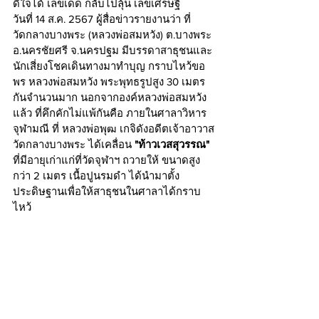
ดีใจได้ เลขเด็ด กลับไปลุ้น เลขเศรษฐี
วันที่ 14 ส.ค. 2567 ผู้สื่อข่าวรายงานว่า ที่
วัดกลางบางพระ (หลวงพ่อสมหวัง) ต.บางพระ 
อ.นครชัยศรี จ.นครปฐม มีบรรดาสาธุชนและ
นักเสี่ยงโชคเดินทางมาทำบุญ กราบไหว้ขอ
พร หลวงพ่อสมหวัง พระพุทธรูปสูง 30 เมตร 
กันจำนวนมาก นอกจากองค์หลวงพ่อสมหวัง
แล้ว ที่คึกคักไม่แพ้กันคือ ภายในศาลาวิหาร
จุฬามณี ที่ หลวงพ่อพุฒ เกจิดังอดีตเจ้าอาวาส
วัดกลางบางพระ ได้เคลื่อน 
"ท้าวเวสสุวรรณ"
ที่มีอายุเก่าแก่ที่วัดจุฬาฯ ถวายให้ ขนาดสูง
กว่า 2 เมตร เนื้อปูนรมดำ ได้นำมาตั้ง
ประดิษฐานเพื่อให้สาธุชนในศาลาได้กราบ
ไหว้