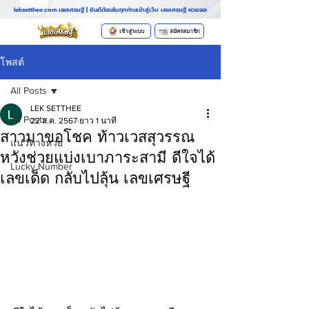
leksetthee.com เลขเศรษฐี | ยินดีต้อนรับทุกท่านเข้าสู่เว็บ เลขเศรษฐี หวยออนไลน์ที่มาแรงที่สุดในตอนนี้ ระบบฝากถอนอั
เข้าสู่ระบบ
สมัครสมาชิก
โพสต์
All Posts
LEK SETTHEE
All Posts
22 ส.ค. 2567
ยาว 1 นาที
สาวมาขอโชค ท้าวเวสสุวรรณ
แนวทางหวย
หวังช่วยแบ่งเบาภาระสามี ดีใจได้
Lucky Number
เลขเด็ด กลับไปลุ้น เลขเศรษฐี