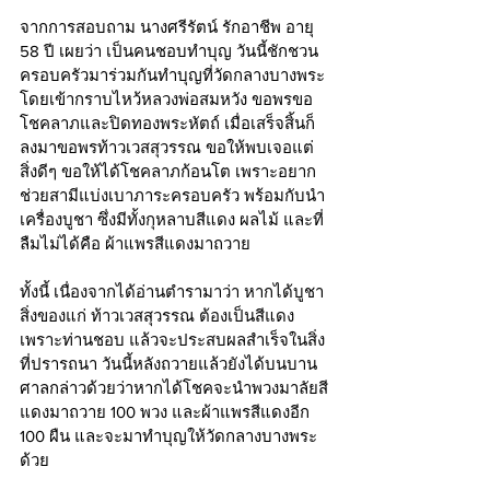
จากการสอบถาม นางศรีรัตน์ รักอาชีพ อายุ 
58 ปี เผยว่า เป็นคนชอบทำบุญ วันนี้ชักชวน
ครอบครัวมาร่วมกันทำบุญที่วัดกลางบางพระ 
โดยเข้ากราบไหว้หลวงพ่อสมหวัง ขอพรขอ
โชคลาภและปิดทองพระหัตถ์ เมื่อเสร็จสิ้นก็
ลงมาขอพรท้าวเวสสุวรรณ ขอให้พบเจอแต่
สิ่งดีๆ ขอให้ได้โชคลาภก้อนโต เพราะอยาก
ช่วยสามีแบ่งเบาภาระครอบครัว พร้อมกับนำ
เครื่องบูชา ซึ่งมีทั้งกุหลาบสีแดง ผลไม้ และที่
ลืมไม่ได้คือ ผ้าแพรสีแดงมาถวาย
ทั้งนี้ เนื่องจากได้อ่านตำรามาว่า หากได้บูชา
สิ่งของแก่ ท้าวเวสสุวรรณ ต้องเป็นสีแดง 
เพราะท่านชอบ แล้วจะประสบผลสำเร็จในสิ่ง
ที่ปรารถนา วันนี้หลังถวายแล้วยังได้บนบาน
ศาลกล่าวด้วยว่าหากได้โชคจะนำพวงมาลัยสี
แดงมาถวาย 100 พวง และผ้าแพรสีแดงอีก 
100 ผืน และจะมาทำบุญให้วัดกลางบางพระ
ด้วย