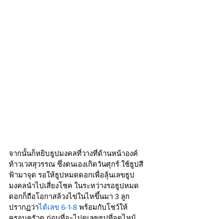
จากนั้นก็หยิบธูปมงคลที่วางที่ด้านหน้าองค์
ท้าวเวสสุวรรณ ซึ่งตนเองเกิดวันศุกร์ ใช้ธูปสี
ฟ้ามาจุด รอให้ธูปหมดดอกเพื่อลุ้นเลขธูป
มงคลนำไปเสี่ยงโชค ในระหว่างรอธูปหมด
ดอกก็ถือโอกาสล้วงไข่ในไหขึ้นมา 3 ลูก 
ปรากฏว่า
ได้เลข 6-1-8
 พร้อมกับโชว์ให้
ครอบครัวดู ก่อนที่จะไปดูเลขธูปที่จุดไหม้