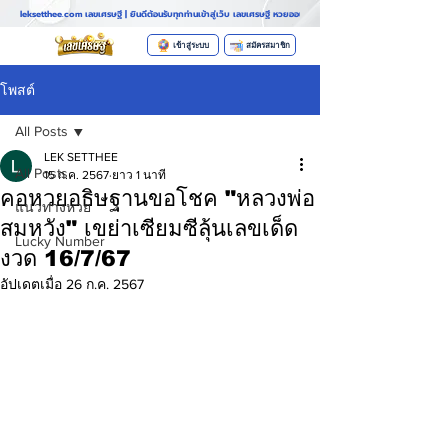
leksetthee.com เลขเศรษฐี | ยินดีต้อนรับทุกท่านเข้าสู่เว็บ เลขเศรษฐี หวยออนไลน์ที่มาแรงที่สุดในตอนนี้ ระบบฝากถอนอั
เข้าสู่ระบบ
สมัครสมาชิก
โพสต์
All Posts
LEK SETTHEE
All Posts
15 ก.ค. 2567
ยาว 1 นาที
คอหวยอธิษฐานขอโชค "หลวงพ่อ
แนวทางหวย
สมหวัง" เขย่าเซียมซีลุ้นเลขเด็ด
Lucky Number
งวด 16/7/67
อัปเดตเมื่อ
26 ก.ค. 2567