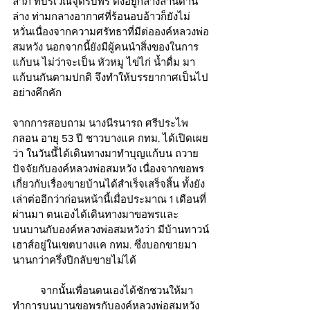
ลาภ ที่บริเวณจุดรับพร ตั้งอยู่กลางลานด้าน
ล่าง ท่ามกลางอากาศที่ร้อนอบอ้าวก็ยังไม่
หวั่นเนื่องจากความศรัทธาที่มีต่อองค์หลวงพ่อ
สมหวัง นอกจากนี้ยังมีผู้คนนำสิ่งของในการ
แก้บน ไม่ว่าจะเป็น หัวหมู ไข่ไก่ น้ำดื่ม มา
แก้บนกันตามปกติ จึงทำให้บรรยากาศเป็นไป
อย่างคึกคัก
จากการสอบถาม นางนีรนารถ ศรีประไพ
กลอน อายุ 53 ปี ชาวบางแค กทม. ได้เปิดเผย
ว่า ในวันนี้ได้เดินทางมาทำบุญแก้บน ถวาย
ปัจจัยกับองค์หลวงพ่อสมหวัง เนื่องจากขอพร
เกี่ยวกับเรื่องขายบ้านได้สำเร็จเสร็จสิ้น ทั้งยัง
เล่าต่ออีกว่าก่อนหน้านี้เมื่อประมาณ 1 เดือนที่
ผ่านมา ตนเองได้เดินทางมาขอพรและ
บนบานกับองค์หลวงพ่อสมหวังว่า มีบ้านทาวน์
เฮาส์อยู่ในเขตบางแค กทม. ซึ่งบอกขายมา
นานกว่าครึ่งปีกลับขายไม่ได้ 
	จากนั้นเพื่อนตนเองได้ชักชวนให้มา
ทำการบนบานขอพรกับองค์หลวงพ่อสมหวัง 