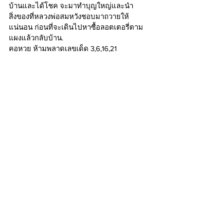
บ้านและได้โชค จะมาทำบุญใหญ่และนำ
สิ่งของที่หลวงพ่อสมหวังชอบมาถวายให้
แน่นอน ก่อนที่จะเดินไปหาซื้อลอตเตอรี่ตาม
แผงแล้วกลับบ้าน.
คอหวย ห้ามพลาดเลขเด็ด 3,6,16,21
เลขเศรษฐี
คนดวง
เฮง
LEKSETTHEE
ลอตเตอรี่
หวยยีกี่ 5 
นาที
หวยลาวพัฒนา