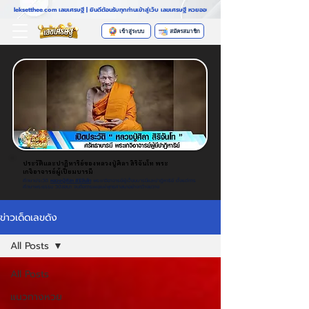
leksetthee.com เลขเศรษฐี | ยินดีต้อนรับทุกท่านเข้าสู่เว็บ เลขเศรษฐี หวยออนไลน์ที่มาแรงที่สุดในตอนนี้ ระบบฝากถอนอั
เข้าสู่ระบบ
สมัครสมาชิก
ประวัติและปาฏิหาริย์ของหลวงปู่ศิลา สิริจันโท พระ
เกจิอาจารย์ผู้เปี่ยมบารมี
ศึกษาประวัติ
หลวงปู่ศิลา สิริจันโท
พระเกจิอาจารย์ผู้เปี่ยมบารมีและปาฏิหาริย์ ตั้งแต่การ
ศึกษาพระธรรม วิปัสสนา จนถึงการเผยแผ่พุทธศาสนาอย่างกว้างขวาง
ข่าวเด็ดเลขดัง
All Posts
All Posts
แนวทางหวย