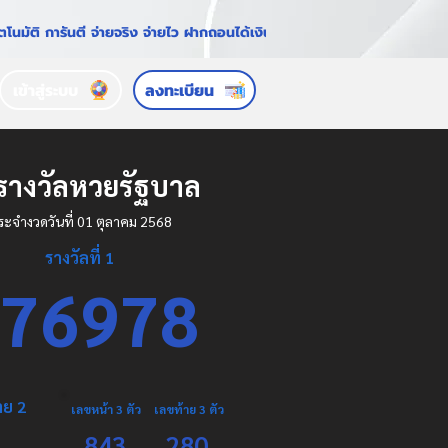
โนมัติ การันตี จ่ายจริง จ่ายไว ฝากถอนได้เงินทันที ระบบสะดวก เล่นง่าย รองร
เข้าสู่ระบบ
ลงทะเบียน
รางวัลหวยรัฐบาล
ะจำงวดวันที่ 01 ตุลาคม 2568
รางวัลที่ 1
76978
าย 2
เลขหน้า 3 ตัว
เลขท้าย 3 ตัว
843
280