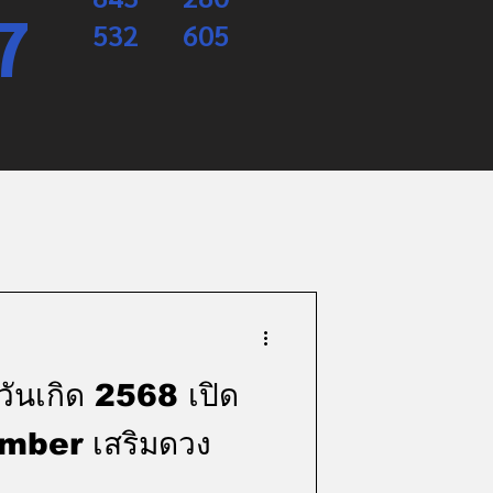
7
532
605
ันเกิด 2568 เปิด
mber เสริมดวง